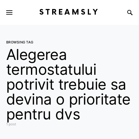
STREAMSLY
BROWSING TAG
Alegerea
termostatului
potrivit trebuie sa
devina o prioritate
pentru dvs
1 post