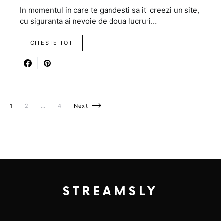
In momentul in care te gandesti sa iti creezi un site,
cu siguranta ai nevoie de doua lucruri…
CITESTE TOT
Posts pagination
1
2
…
4
Next
STREAMSLY