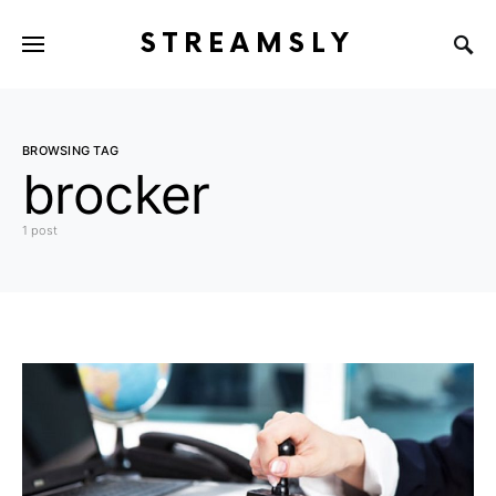
STREAMSLY
BROWSING TAG
brocker
1 post