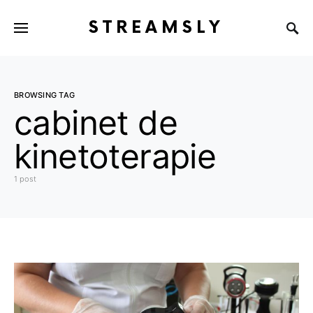
STREAMSLY
BROWSING TAG
cabinet de
kinetoterapie
1 post