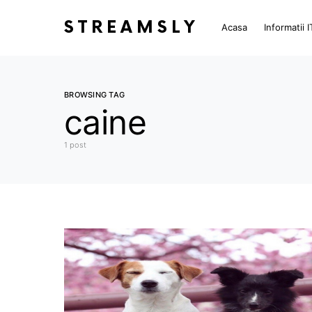
STREAMSLY
Acasa
Informatii I
BROWSING TAG
caine
1 post