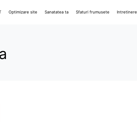
T
Optimizare site
Sanatatea ta
Sfaturi frumusete
Intretiner
ta