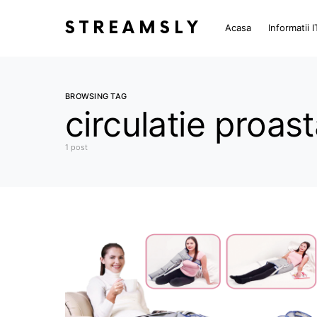
STREAMSLY
Acasa
Informatii I
BROWSING TAG
circulatie proas
1 post