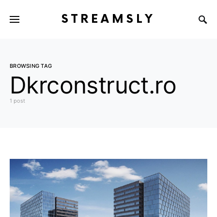
STREAMSLY
BROWSING TAG
Dkrconstruct.ro
1 post