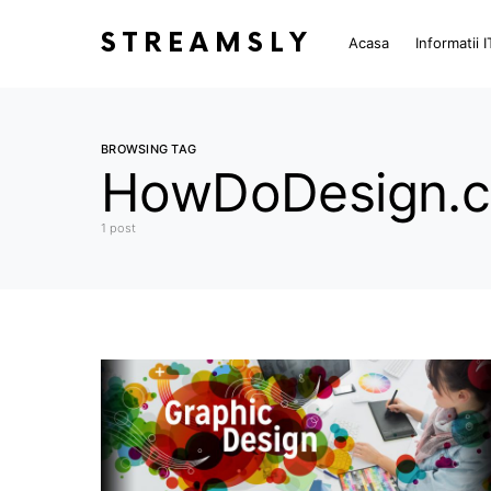
STREAMSLY
Acasa
Informatii I
BROWSING TAG
HowDoDesign.
1 post