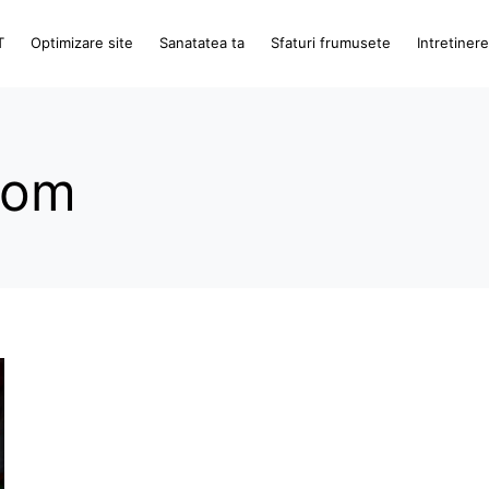
T
Optimizare site
Sanatatea ta
Sfaturi frumusete
Intretiner
com