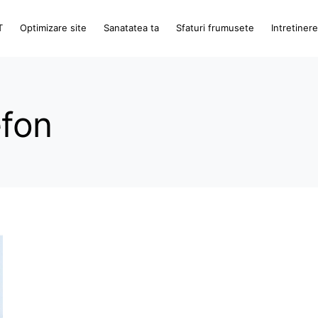
T
Optimizare site
Sanatatea ta
Sfaturi frumusete
Intretiner
efon