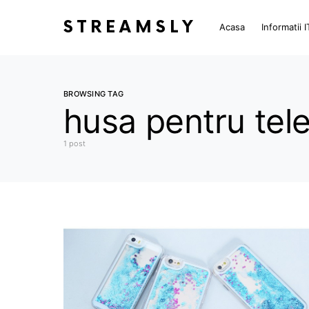
STREAMSLY
Acasa
Informatii I
BROWSING TAG
husa pentru tel
1 post