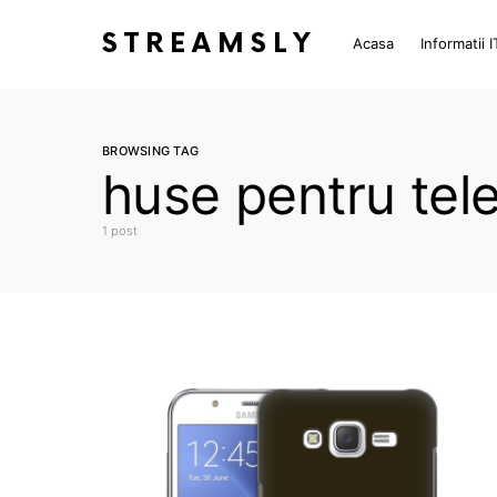
STREAMSLY
Acasa
Informatii I
BROWSING TAG
huse pentru tel
1 post