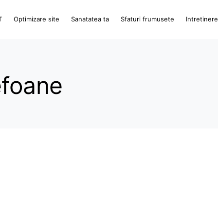
T
Optimizare site
Sanatatea ta
Sfaturi frumusete
Intretiner
efoane