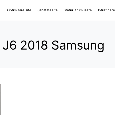
T
Optimizare site
Sanatatea ta
Sfaturi frumusete
Intretiner
ay J6 2018 Samsung