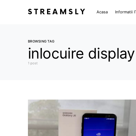
STREAMSLY
Acasa
Informatii I
BROWSING TAG
inlocuire displ
1 post