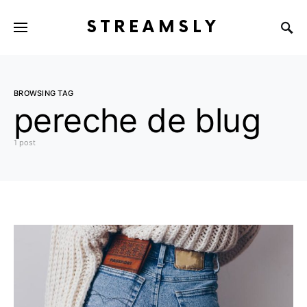
STREAMSLY
BROWSING TAG
pereche de blug
1 post