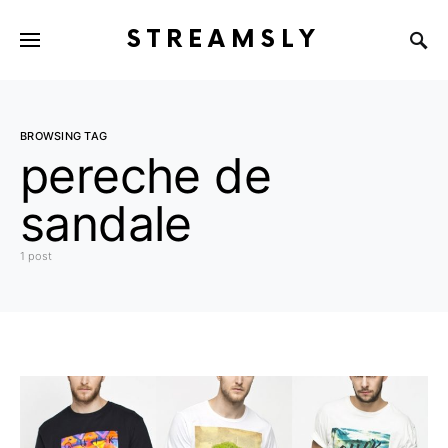
STREAMSLY
BROWSING TAG
pereche de
sandale
1 post