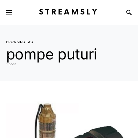
STREAMSLY
BROWSING TAG
pompe puturi
1 post