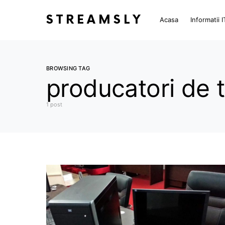
STREAMSLY
Acasa
Informatii I
BROWSING TAG
producatori de 
1 post