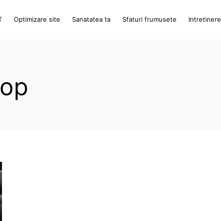
T
Optimizare site
Sanatatea ta
Sfaturi frumusete
Intretiner
top