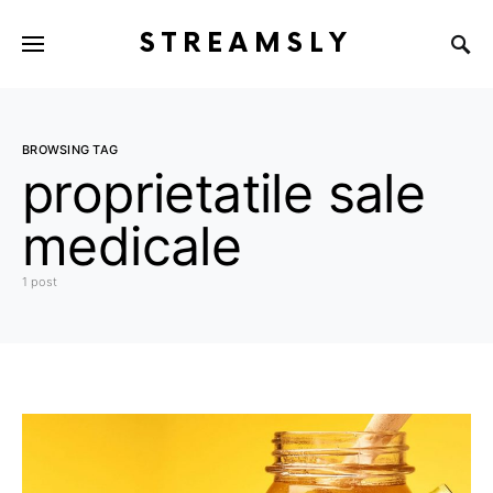
STREAMSLY
BROWSING TAG
proprietatile sale
medicale
1 post