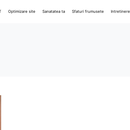
T
Optimizare site
Sanatatea ta
Sfaturi frumusete
Intretiner