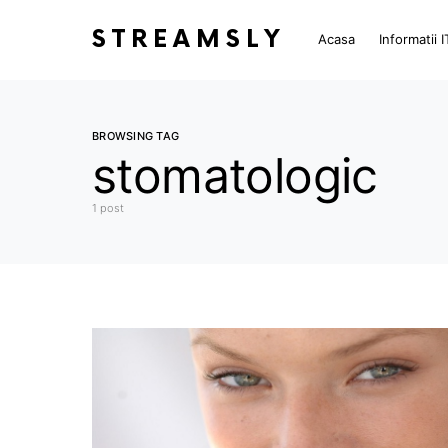
STREAMSLY
Acasa
Informatii I
BROWSING TAG
stomatologic
1 post