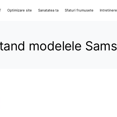
T
Optimizare site
Sanatatea ta
Sfaturi frumusete
Intretiner
ptand modelele Sams