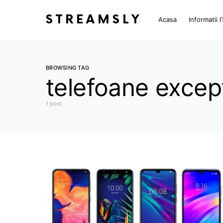
STREAMSLY
Acasa
Informatii I
BROWSING TAG
telefoane exce
1 post