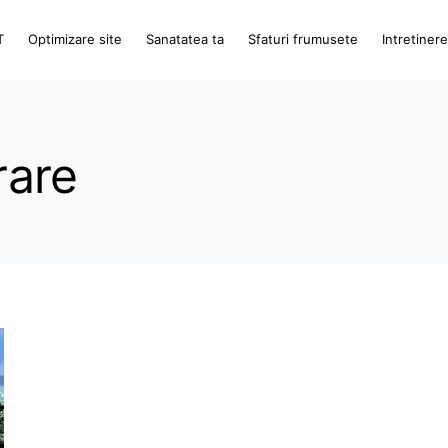
T
Optimizare site
Sanatatea ta
Sfaturi frumusete
Intretiner
rare