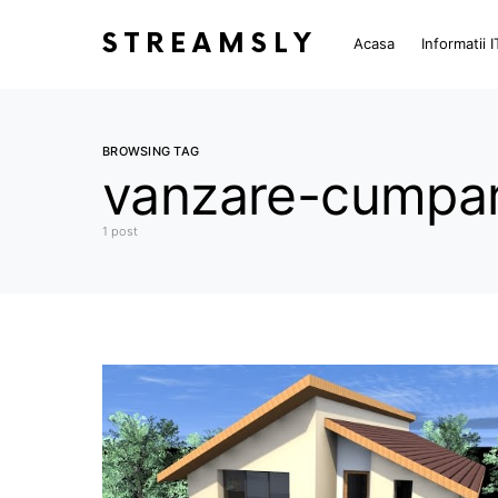
STREAMSLY
Acasa
Informatii I
BROWSING TAG
vanzare-cumpa
1 post