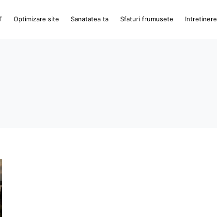
T
Optimizare site
Sanatatea ta
Sfaturi frumusete
Intretiner