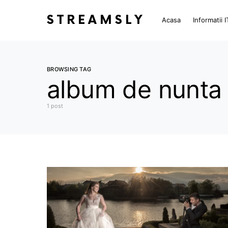
STREAMSLY
Acasa
Informatii I
BROWSING TAG
album de nunta
1 post