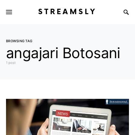
STREAMSLY
BROWSING TAG
angajari Botosani
1 post