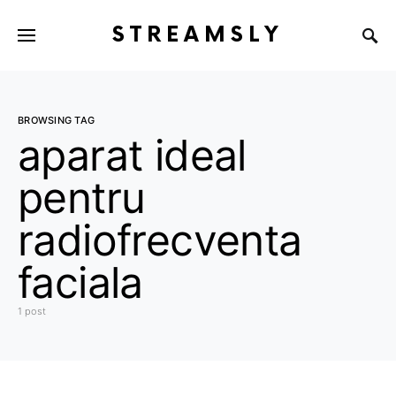
STREAMSLY
BROWSING TAG
aparat ideal
pentru
radiofrecventa
faciala
1 post