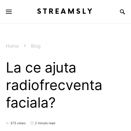
STREAMSLY
Home
Blog
La ce ajuta
radiofrecventa
faciala?
373 views
2 minute read