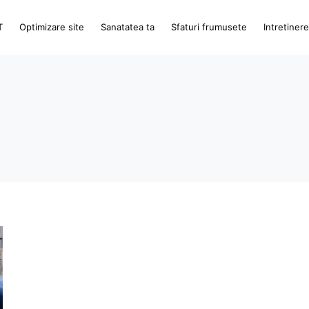
T
Optimizare site
Sanatatea ta
Sfaturi frumusete
Intretiner