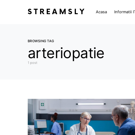
STREAMSLY
Acasa
Informatii I
BROWSING TAG
arteriopatie
1 post