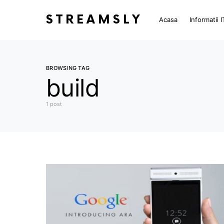
STREAMSLY
Acasa
Informatii I
BROWSING TAG
build
1 post