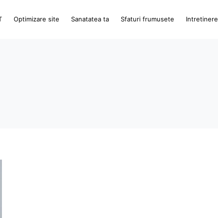
T
Optimizare site
Sanatatea ta
Sfaturi frumusete
Intretiner