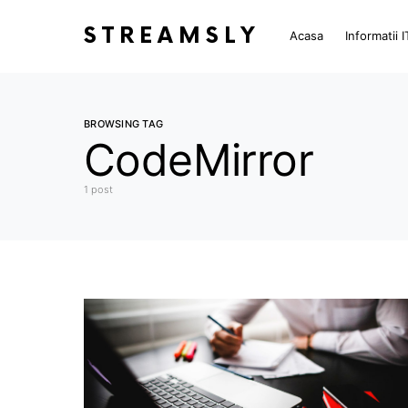
STREAMSLY
Acasa
Informatii I
BROWSING TAG
CodeMirror
1 post