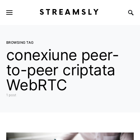
STREAMSLY
BROWSING TAG
conexiune peer-
to-peer criptata
WebRTC
1 post