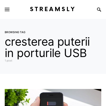
STREAMSLY
BROWSING TAG
cresterea puterii
in porturile USB
1 post