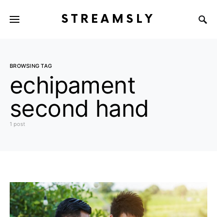
STREAMSLY
BROWSING TAG
echipament
second hand
1 post