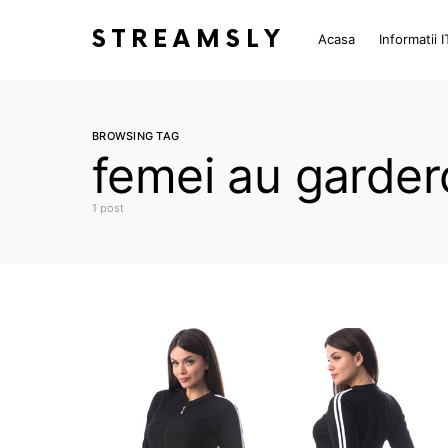
STREAMSLY
Acasa
Informatii I
BROWSING TAG
femei au gardero
1 post