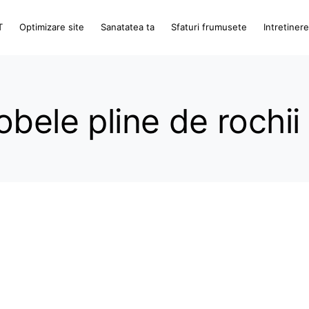
T
Optimizare site
Sanatatea ta
Sfaturi frumusete
Intretiner
bele pline de rochii