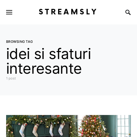
STREAMSLY
BROWSING TAG
idei si sfaturi
interesante
1 post