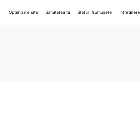
T
Optimizare site
Sanatatea ta
Sfaturi frumusete
Intretiner