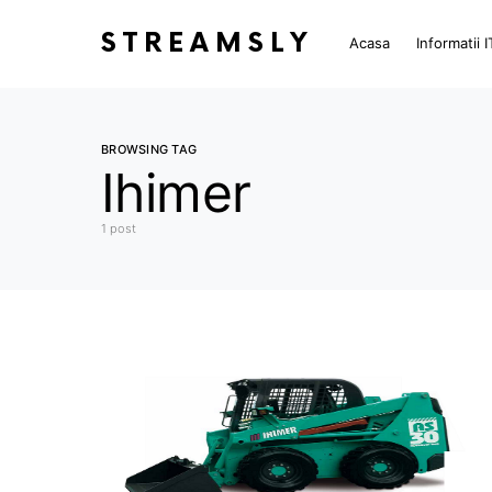
STREAMSLY
Acasa
Informatii I
BROWSING TAG
Ihimer
1 post