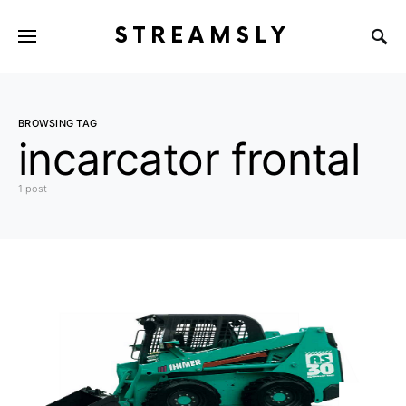
STREAMSLY
BROWSING TAG
incarcator frontal
1 post