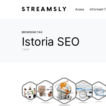
STREAMSLY
Acasa
Informatii I
BROWSING TAG
Istoria SEO
1 post