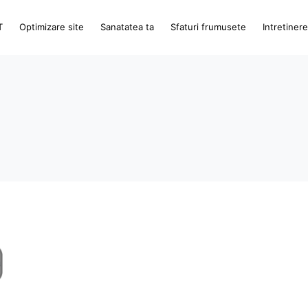
T
Optimizare site
Sanatatea ta
Sfaturi frumusete
Intretiner