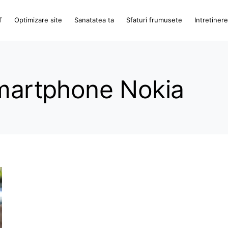
T
Optimizare site
Sanatatea ta
Sfaturi frumusete
Intretiner
smartphone Nokia