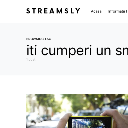
STREAMSLY
Acasa
Informatii I
BROWSING TAG
iti cumperi un 
1 post