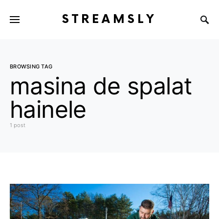
STREAMSLY
BROWSING TAG
masina de spalat
hainele
1 post