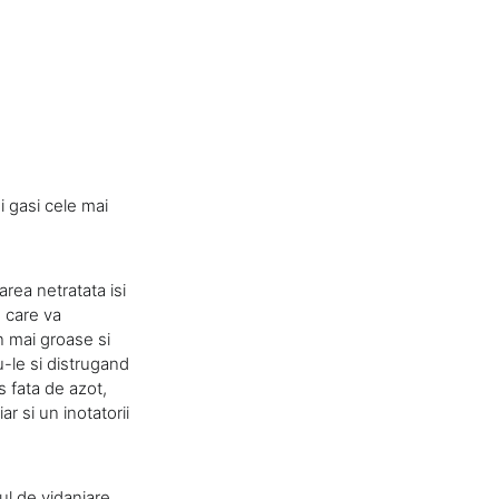
i gasi cele mai
rea netratata isi
, care va
n mai groase si
u-le si distrugand
s fata de azot,
r si un inotatorii
ul de vidanjare