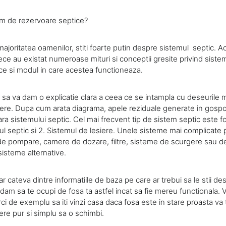
m de rezervoare septice?
ajoritatea oamenilor, stiti foarte putin despre sistemul septic. A
ece au existat numeroase mituri si conceptii gresite privind siste
ce si modul in care acestea functioneaza.
a sa va dam o explicatie clara a ceea ce se intampla cu deseurile
ere. Dupa cum arata diagrama, apele reziduale generate in gospo
ra sistemului septic. Cel mai frecvent tip de sistem septic este 
rul septic si 2. Sistemul de lesiere. Unele sisteme mai complicate 
i de pompare, camere de dozare, filtre, sisteme de scurgere sau 
 sisteme alternative.
 cateva dintre informatiile de baza pe care ar trebui sa le stii de
ndam sa te ocupi de fosa ta astfel incat sa fie mereu functionala. 
ci de exemplu sa iti vinzi casa daca fosa este in stare proasta va 
cere pur si simplu sa o schimbi.