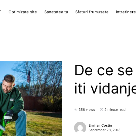
T
Optimizare site
Sanatatea ta
Sfaturi frumusete
Intretiner
De ce se
iti vidan
356 views
2 minute read
Emilian Costin
September 28, 2018