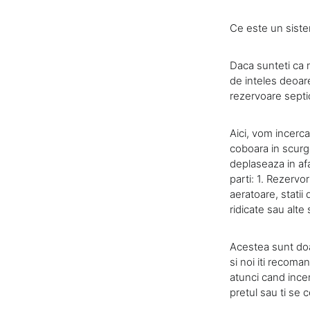
Ce este un siste
Daca sunteti ca m
de inteles deoar
rezervoare septi
Aici, vom incerc
coboara in scurg
deplaseaza in afa
parti: 1. Rezervo
aeratoare, stati
ridicate sau alte
Acestea sunt doar
si noi iti recoma
atunci cand incer
pretul sau ti se 