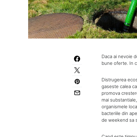
Daca ai nevoie de
bune oferte. In c
Distrugerea ecosi
gaseste calea cat
promova cresterea
mai substantiale,
organismele local
bacteriile din ap
de weekend sa s
Cand este timpul 