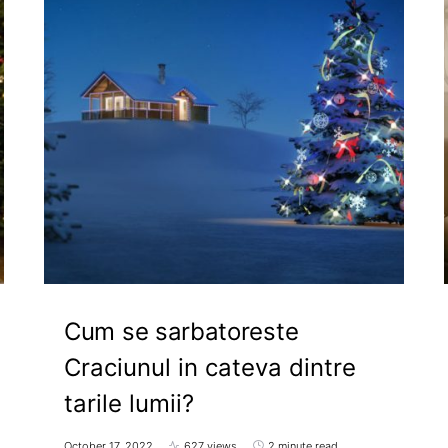
Cum se sarbatoreste
Craciunul in cateva dintre
tarile lumii?
October 17, 2022
627 views
2 minute read