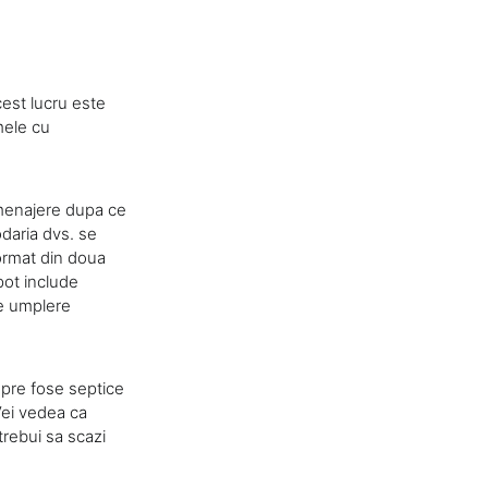
cest lucru este
mele cu
 menajere dupa ce
daria dvs. se
format din doua
pot include
de umplere
spre fose septice
Vei vedea ca
trebui sa scazi