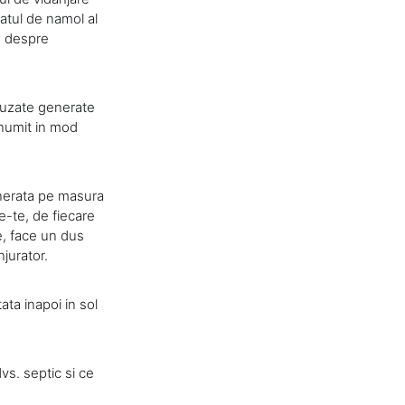
ratul de namol al
te despre
e uzate generate
enumit in mod
enerata pe masura
e-te, de fiecare
e, face un dus
jurator.
ata inapoi in sol
vs. septic si ce