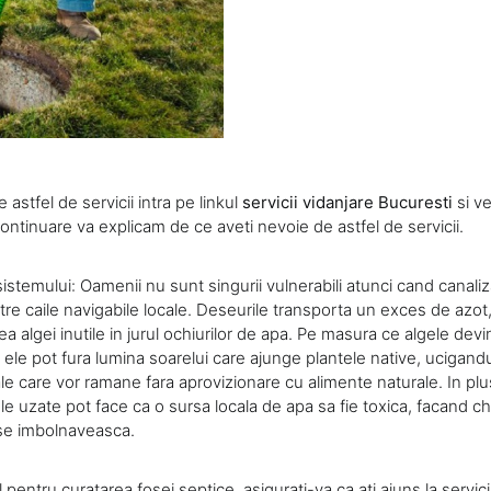
 astfel de servicii intra pe linkul
servicii vidanjare Bucuresti
si ve
ontinuare va explicam de ce aveti nevoie de astfel de servicii.
stemului: Oamenii nu sunt singurii vulnerabili atunci cand canaliza
re caile navigabile locale. Deseurile transporta un exces de azot
 algei inutile in jurul ochiurilor de apa. Pe masura ce algele devi
 ele pot fura lumina soarelui care ajunge plantele native, ucigand
e care vor ramane fara aprovizionare cu alimente naturale. In plu
ele uzate pot face ca o sursa locala de apa sa fie toxica, facand chia
e imbolnaveasca.
pentru curatarea fosei septice, asigurati-va ca ati ajuns la servici