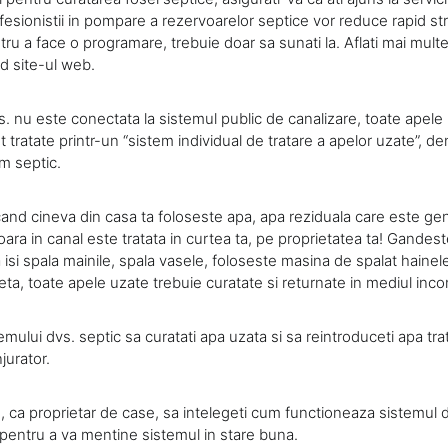
fesionistii in pompare a rezervoarelor septice vor reduce rapid st
tru a face o programare, trebuie doar sa sunati la. Aflati mai mul
d site-ul web.
s. nu este conectata la sistemul public de canalizare, toate apel
 tratate printr-un “sistem individual de tratare a apelor uzate”, d
m septic.
cand cineva din casa ta foloseste apa, apa reziduala care este g
ra in canal este tratata in curtea ta, pe proprietatea ta! Gandest
isi spala mainile, spala vasele, foloseste masina de spalat hainel
eta, toate apele uzate trebuie curatate si returnate in mediul incon
emului dvs. septic sa curatati apa uzata si sa reintroduceti apa trat
jurator.
, ca proprietar de case, sa intelegeti cum functioneaza sistemul d
 pentru a va mentine sistemul in stare buna.