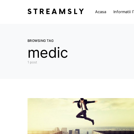
STREAMSLY
Acasa
Informatii I
BROWSING TAG
medic
1 post