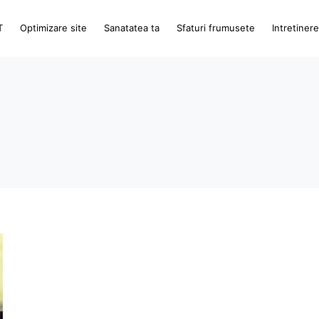
T
Optimizare site
Sanatatea ta
Sfaturi frumusete
Intretiner