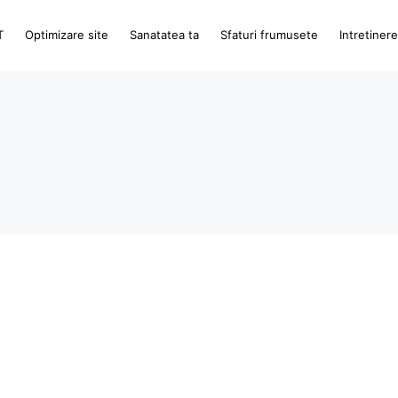
T
Optimizare site
Sanatatea ta
Sfaturi frumusete
Intretiner