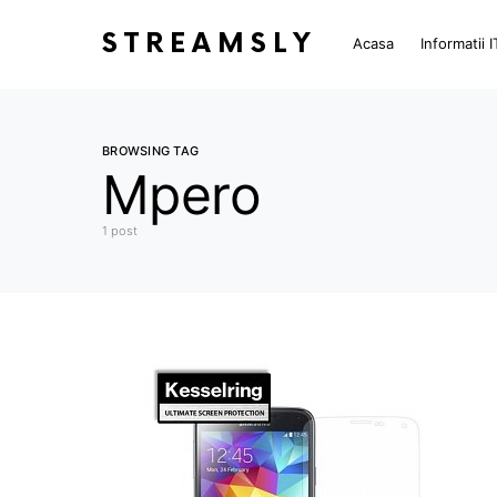
STREAMSLY
Acasa
Informatii I
BROWSING TAG
Mpero
1 post