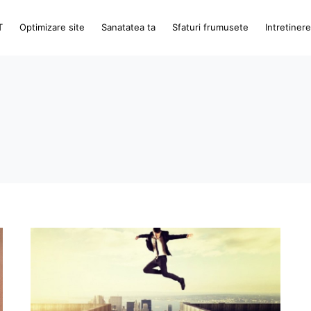
T
Optimizare site
Sanatatea ta
Sfaturi frumusete
Intretiner