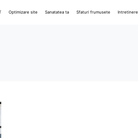
T
Optimizare site
Sanatatea ta
Sfaturi frumusete
Intretiner