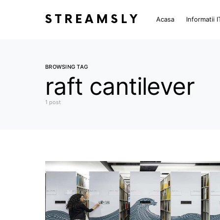
STREAMSLY
Acasa
Informatii I
BROWSING TAG
raft cantilever
1 post