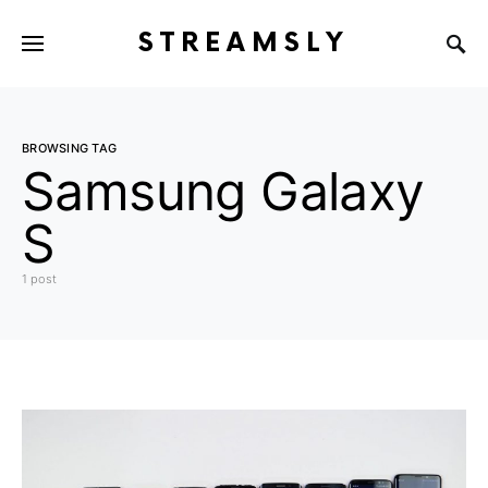
STREAMSLY
BROWSING TAG
Samsung Galaxy
S
1 post