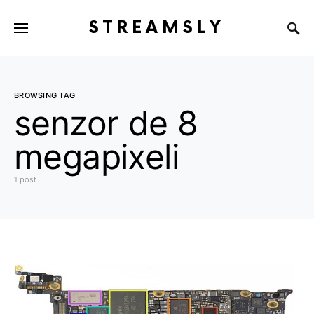
STREAMSLY
BROWSING TAG
senzor de 8
megapixeli
1 post