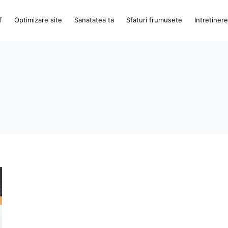
T
Optimizare site
Sanatatea ta
Sfaturi frumusete
Intretiner