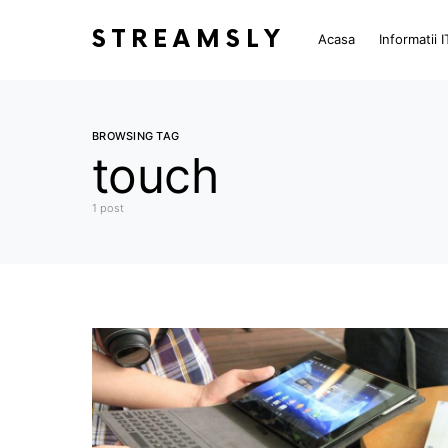
STREAMSLY
Acasa
Informatii I
BROWSING TAG
touch
1 post