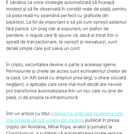
E sănătos ca orice strategie automatizată să înceapă
modest și să fie observată în condiții reale de piață, pentru
că piața reală nu seamănă perfect cu graficele din
backtest. La fel de important e să știi cum oprești sistemul
fără panică. Un prag clar al expunerii, un plafon de
pierdere, o regulă care îți spune că, dacă ai intrat într-o
spirală de tranzacționare, te oprești și reevaluezi, sunt
detalii simple care pot salva un cont.
În cripto, securitatea devine o parte a aceleiași igiene.
Permisiunile și cheile de acces sunt echivalentul cheilor de
la casă. Un API setat cu drepturi prea largi, o cheie stocată
neglijent, o aplicație care cere mai mult decât are nevoie
pot transforma automatizarea într-un risc care nu ține de
piață, ci de propria ta infrastructură.
Într-un articol cu titlul
Inteligența artificială va elimina cele
mai proaste decizii umane din trading
, publicat în presa
crypto din România, Mihai Popa, analist și jurnalist la
Cryptology.ro, a subliniat că automatizarea poate reduce