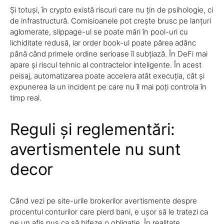
Și totuși, în crypto există riscuri care nu țin de psihologie, ci
de infrastructură. Comisioanele pot crește brusc pe lanțuri
aglomerate, slippage-ul se poate mări în pool-uri cu
lichiditate redusă, iar order book-ul poate părea adânc
până când primele ordine serioase îl subțiază. În DeFi mai
apare și riscul tehnic al contractelor inteligente. În acest
peisaj, automatizarea poate accelera atât execuția, cât și
expunerea la un incident pe care nu îl mai poți controla în
timp real.
Reguli și reglementări:
avertismentele nu sunt
decor
Când vezi pe site-urile brokerilor avertismente despre
procentul conturilor care pierd bani, e ușor să le tratezi ca
pe un afiș pus ca să bifeze o obligație. În realitate,