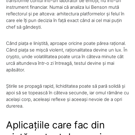
transforme contul într-un laborator de emoții, nu într-un
instrument financiar. Numai că analiza lui Benson mută
reflectorul și pe altceva: arhitectura platformelor și felul în
care ele îți pun decizia în față exact când ai cel mai puțin
chef să gândești.
Când piața e liniștită, aproape oricine poate părea rațional.
Când piața se mișcă violent, raționalitatea devine un lux. În
crypto, unde volatilitatea poate urca în câteva minute cât
urcă altundeva într-o zi întreagă, testul devine și mai
apăsător.
Știrile se propagă rapid, lichiditatea poate să pară solidă și
apoi să se topească în câteva secunde, iar omul rămâne cu
același corp, aceleași reflexe și aceeași nevoie de a opri
durerea.
Aplicațiile care fac din