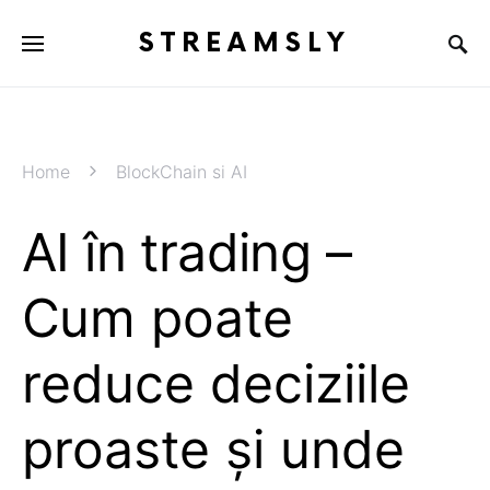
STREAMSLY
Home
BlockChain si AI
AI în trading –
Cum poate
reduce deciziile
proaste și unde