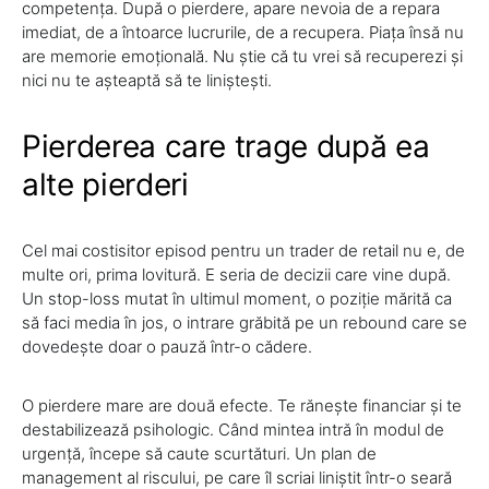
competența. După o pierdere, apare nevoia de a repara
imediat, de a întoarce lucrurile, de a recupera. Piața însă nu
are memorie emoțională. Nu știe că tu vrei să recuperezi și
nici nu te așteaptă să te liniștești.
Pierderea care trage după ea
alte pierderi
Cel mai costisitor episod pentru un trader de retail nu e, de
multe ori, prima lovitură. E seria de decizii care vine după.
Un stop-loss mutat în ultimul moment, o poziție mărită ca
să faci media în jos, o intrare grăbită pe un rebound care se
dovedește doar o pauză într-o cădere.
O pierdere mare are două efecte. Te rănește financiar și te
destabilizează psihologic. Când mintea intră în modul de
urgență, începe să caute scurtături. Un plan de
management al riscului, pe care îl scriai liniștit într-o seară