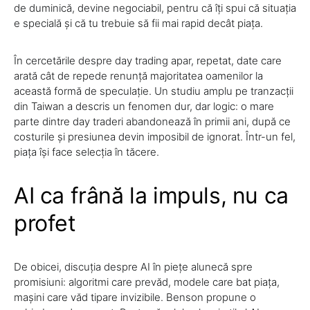
de duminică, devine negociabil, pentru că îți spui că situația
e specială și că tu trebuie să fii mai rapid decât piața.
În cercetările despre day trading apar, repetat, date care
arată cât de repede renunță majoritatea oamenilor la
această formă de speculație. Un studiu amplu pe tranzacții
din Taiwan a descris un fenomen dur, dar logic: o mare
parte dintre day traderi abandonează în primii ani, după ce
costurile și presiunea devin imposibil de ignorat. Într-un fel,
piața își face selecția în tăcere.
AI ca frână la impuls, nu ca
profet
De obicei, discuția despre AI în piețe alunecă spre
promisiuni: algoritmi care prevăd, modele care bat piața,
mașini care văd tipare invizibile. Benson propune o