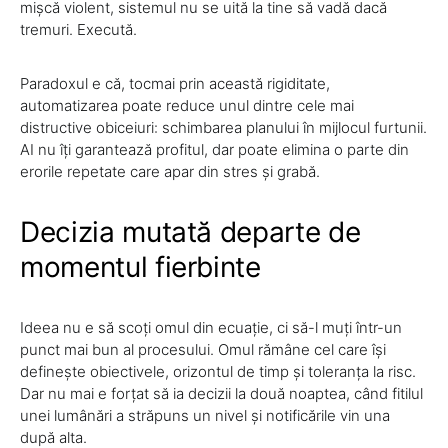
mișcă violent, sistemul nu se uită la tine să vadă dacă
tremuri. Execută.
Paradoxul e că, tocmai prin această rigiditate,
automatizarea poate reduce unul dintre cele mai
distructive obiceiuri: schimbarea planului în mijlocul furtunii.
AI nu îți garantează profitul, dar poate elimina o parte din
erorile repetate care apar din stres și grabă.
Decizia mutată departe de
momentul fierbinte
Ideea nu e să scoți omul din ecuație, ci să-l muți într-un
punct mai bun al procesului. Omul rămâne cel care își
definește obiectivele, orizontul de timp și toleranța la risc.
Dar nu mai e forțat să ia decizii la două noaptea, când fitilul
unei lumânări a străpuns un nivel și notificările vin una
după alta.