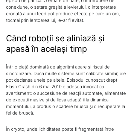
episod de panică. O eroare de date, o întrerupere de
conexiune, o setare greșită a levierului, o interpretare
eronată a unui feed pot produce efecte pe care un om,
tocmai prin lentoarea lui, le-ar fi evitat.
Când roboții se aliniază și
apasă în același timp
Într-o piață dominată de algoritmi apare și riscul de
sincronizare. Dacă multe sisteme sunt calibrate similar, ele
pot declanșa unele pe altele. Episodul cunoscut drept
Flash Crash din 6 mai 2010 e adesea invocat ca
avertisment: o succesiune de reacții automate, alimentate
de execuții masive și de lipsa adaptării la dinamica
momentului, a produs o scădere bruscă și o recuperare la
fel de bruscă.
În crypto, unde lichiditatea poate fi fragmentată între