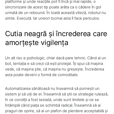
platforme și unde reacțiile pot fi încă și mai rapide, o
sincronizare de acest tip poate arăta ca o cădere în gol
urmată de un rebound. În toată această viteză, robotul nu
simte. Execută. Iar uneori tocmai asta îl face periculos.
Cutia neagră și încrederea care
amorțește vigilența
Un alt risc e psihologic, chiar dacă pare tehnic. Când ai un
bot, tentația e să crezi că ești protejat. Îți spui că mașina
vede, că mașina știe, că mașina nu greșește. Încrederea
asta poate deveni o formă de comoditate.
Automatizarea sănătoasă nu înseamnă să pornești un
sistem și să uiți de el. Înseamnă să știi ce strategie rulează,
în ce condiții a fost testată, unde sunt limitele și ce se
întâmplă când piața se schimbă radical. Înseamnă să ai
praguri de oprire, să ai un plafon de pierdere acceptabilă și