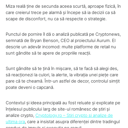
Miza reală ține de secunda aceea scurtă, aproape fizică, în
care creierul trece pe alarmă și începe să ia decizii ca să
scape de disconfort, nu ca să respecte o strategie.
Punctul de pornire îl dă o analiză publicată pe Cryptonews,
semnată de Bryan Benson, CEO al proiectului Aurum. El
descrie un adevăr incomod: multe platforme de retail nu
sunt gândite să te apere de propriile reacții.
Sunt gândite să te țină în mișcare, să te facă să alegi des,
să reacționezi la culori, la alerte, la vibrația unei piețe care
pare că te cheamă. Într-un astfel de decor, controlul simțit
poate deveni o capcană.
Contextul și ideea principală au fost reluate și explicate pe
înțelesul publicului larg de site-ul românesc de știri și
analize crypto,
Cryptology.ro – Stiri crypto si analize de
ultima ora
, care a insistat asupra diferenței dintre tradingul
condus de impuls și execuția pe reguli.