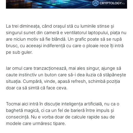
La trei dimineața, când orașul stă cu luminile stinse și
singurul sunet din cameră e ventilatorul laptopului, piața nu
are niciun motiv să fie blândă. Un grafic poate să se rupă
brusc, cu aceeași indiferență cu care o ploaie rece îți intră
pe sub guler.
Iar omul care tranzacționează, mai ales singur, ajunge să
caute instinctiv un buton care să-i dea iluzia că stăpânește
situația. Cumpără, vinde, apasă refresh, schimbă poziția
doar ca să simtă că face ceva.
Tocmai aici intră în discuție inteligența artificială, nu ca o
baghetă magică, ci ca un fel de barieră între impuls și
consecință. Nu e vorba doar de calcule rapide sau de
modele care urmăresc tipare.