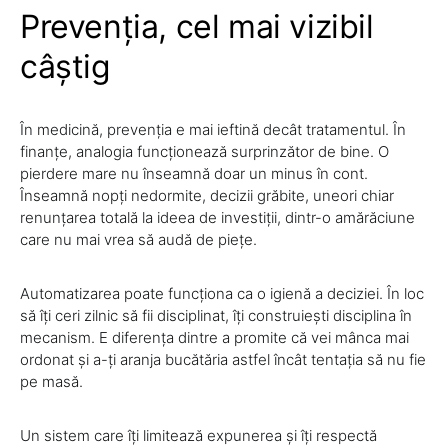
Prevenția, cel mai vizibil
câștig
În medicină, prevenția e mai ieftină decât tratamentul. În
finanțe, analogia funcționează surprinzător de bine. O
pierdere mare nu înseamnă doar un minus în cont.
Înseamnă nopți nedormite, decizii grăbite, uneori chiar
renunțarea totală la ideea de investiții, dintr-o amărăciune
care nu mai vrea să audă de piețe.
Automatizarea poate funcționa ca o igienă a deciziei. În loc
să îți ceri zilnic să fii disciplinat, îți construiești disciplina în
mecanism. E diferența dintre a promite că vei mânca mai
ordonat și a-ți aranja bucătăria astfel încât tentația să nu fie
pe masă.
Un sistem care îți limitează expunerea și îți respectă