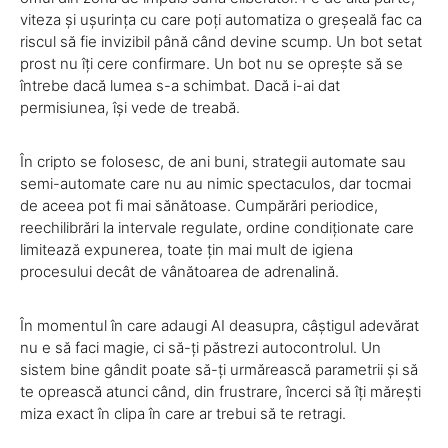
viteza și ușurința cu care poți automatiza o greșeală fac ca
riscul să fie invizibil până când devine scump. Un bot setat
prost nu îți cere confirmare. Un bot nu se oprește să se
întrebe dacă lumea s-a schimbat. Dacă i-ai dat
permisiunea, își vede de treabă.
În cripto se folosesc, de ani buni, strategii automate sau
semi-automate care nu au nimic spectaculos, dar tocmai
de aceea pot fi mai sănătoase. Cumpărări periodice,
reechilibrări la intervale regulate, ordine condiționate care
limitează expunerea, toate țin mai mult de igiena
procesului decât de vânătoarea de adrenalină.
În momentul în care adaugi AI deasupra, câștigul adevărat
nu e să faci magie, ci să-ți păstrezi autocontrolul. Un
sistem bine gândit poate să-ți urmărească parametrii și să
te oprească atunci când, din frustrare, încerci să îți mărești
miza exact în clipa în care ar trebui să te retragi.