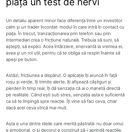
piață un test de nervi
Un detaliu aparent minor face diferența între un investitor
calm și un trader încordat: modul în care intră în contact cu
piața. În trecut, tranzacționarea prin telefon sau prin
intermediari crea o fricțiune naturală. Trebuia să suni, să
aștepți, să explici. Acea întârziere, enervantă la vremea ei,
avea și un rol util, pentru că te obliga să respiri înainte să
apeși pe buton.
Astăzi, fricțiunea a dispărut. O aplicație îți aruncă în față
roșu și verde, îți trimite alerte, îți afișează câștiguri și
pierderi în timp real, îți dă senzația că ai o manetă directă
pe realitate. Când ești sub stres, senzația asta e suficientă
ca să te împingă spre reacție. Îți vine să faci ceva, chiar
dacă acel ceva strică mai mult.
Asta e una dintre ideile care merită păstrată: nu doar omul
e emoțional, ci și decorul e construit să-i aprindă reacțiile.