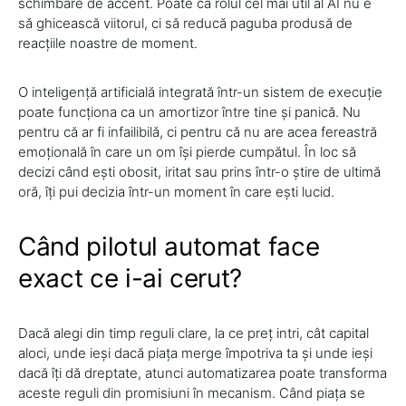
schimbare de accent. Poate că rolul cel mai util al AI nu e
să ghicească viitorul, ci să reducă paguba produsă de
reacțiile noastre de moment.
O inteligență artificială integrată într-un sistem de execuție
poate funcționa ca un amortizor între tine și panică. Nu
pentru că ar fi infailibilă, ci pentru că nu are acea fereastră
emoțională în care un om își pierde cumpătul. În loc să
decizi când ești obosit, iritat sau prins într-o știre de ultimă
oră, îți pui decizia într-un moment în care ești lucid.
Când pilotul automat face
exact ce i-ai cerut?
Dacă alegi din timp reguli clare, la ce preț intri, cât capital
aloci, unde ieși dacă piața merge împotriva ta și unde ieși
dacă îți dă dreptate, atunci automatizarea poate transforma
aceste reguli din promisiuni în mecanism. Când piața se