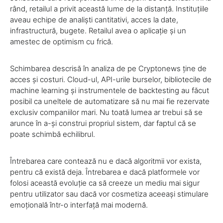
rând, retailul a privit această lume de la distanță. Instituțiile
aveau echipe de analiști cantitativi, acces la date,
infrastructură, bugete. Retailul avea o aplicație și un
amestec de optimism cu frică.
Schimbarea descrisă în analiza de pe Cryptonews ține de
acces și costuri. Cloud-ul, API-urile burselor, bibliotecile de
machine learning și instrumentele de backtesting au făcut
posibil ca uneltele de automatizare să nu mai fie rezervate
exclusiv companiilor mari. Nu toată lumea ar trebui să se
arunce în a-și construi propriul sistem, dar faptul că se
poate schimbă echilibrul.
Întrebarea care contează nu e dacă algoritmii vor exista,
pentru că există deja. Întrebarea e dacă platformele vor
folosi această evoluție ca să creeze un mediu mai sigur
pentru utilizator sau dacă vor cosmetiza aceeași stimulare
emoțională într-o interfață mai modernă.