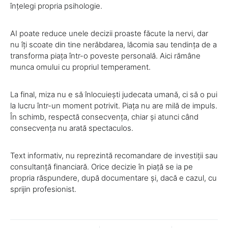
înțelegi propria psihologie.
AI poate reduce unele decizii proaste făcute la nervi, dar
nu îți scoate din tine nerăbdarea, lăcomia sau tendința de a
transforma piața într-o poveste personală. Aici rămâne
munca omului cu propriul temperament.
La final, miza nu e să înlocuiești judecata umană, ci să o pui
la lucru într-un moment potrivit. Piața nu are milă de impuls.
În schimb, respectă consecvența, chiar și atunci când
consecvența nu arată spectaculos.
Text informativ, nu reprezintă recomandare de investiții sau
consultanță financiară. Orice decizie în piață se ia pe
propria răspundere, după documentare și, dacă e cazul, cu
sprijin profesionist.