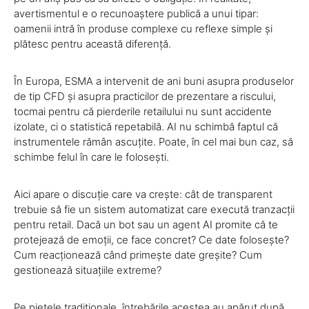
avertismentul e o recunoaștere publică a unui tipar:
oamenii intră în produse complexe cu reflexe simple și
plătesc pentru această diferență.
În Europa, ESMA a intervenit de ani buni asupra produselor
de tip CFD și asupra practicilor de prezentare a riscului,
tocmai pentru că pierderile retailului nu sunt accidente
izolate, ci o statistică repetabilă. AI nu schimbă faptul că
instrumentele rămân ascuțite. Poate, în cel mai bun caz, să
schimbe felul în care le folosești.
Aici apare o discuție care va crește: cât de transparent
trebuie să fie un sistem automatizat care execută tranzacții
pentru retail. Dacă un bot sau un agent AI promite că te
protejează de emoții, ce face concret? Ce date folosește?
Cum reacționează când primește date greșite? Cum
gestionează situațiile extreme?
Pe piețele tradiționale, întrebările acestea au apărut după