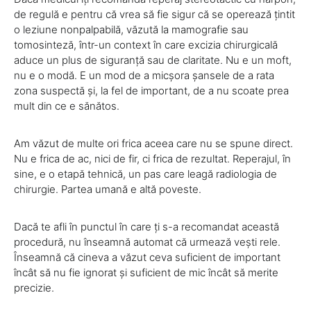
de regulă e pentru că vrea să fie sigur că se operează țintit
o leziune nonpalpabilă, văzută la mamografie sau
tomosinteză, într-un context în care excizia chirurgicală
aduce un plus de siguranță sau de claritate. Nu e un moft,
nu e o modă. E un mod de a micșora șansele de a rata
zona suspectă și, la fel de important, de a nu scoate prea
mult din ce e sănătos.
Am văzut de multe ori frica aceea care nu se spune direct.
Nu e frica de ac, nici de fir, ci frica de rezultat. Reperajul, în
sine, e o etapă tehnică, un pas care leagă radiologia de
chirurgie. Partea umană e altă poveste.
Dacă te afli în punctul în care ți s-a recomandat această
procedură, nu înseamnă automat că urmează vești rele.
Înseamnă că cineva a văzut ceva suficient de important
încât să nu fie ignorat și suficient de mic încât să merite
precizie.