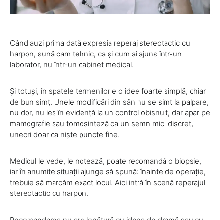
Când auzi prima dată expresia reperaj stereotactic cu
harpon, sună cam tehnic, ca și cum ai ajuns într-un
laborator, nu într-un cabinet medical.
Și totuși, în spatele termenilor e o idee foarte simplă, chiar
de bun simț. Unele modificări din sân nu se simt la palpare,
nu dor, nu ies în evidență la un control obișnuit, dar apar pe
mamografie sau tomosinteză ca un semn mic, discret,
uneori doar ca niște puncte fine.
Medicul le vede, le notează, poate recomandă o biopsie,
iar în anumite situații ajunge să spună: înainte de operație,
trebuie să marcăm exact locul. Aici intră în scenă reperajul
stereotactic cu harpon.
Recomandarea nu are legătură cu ideea de dramă sau cu