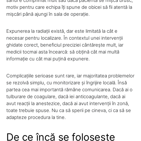
sânul e comprimat mult sau dacă pacienta se mișcă brusc,
motiv pentru care echipa îți spune de obicei să fii atentă la
mișcări până ajungi în sala de operație.
Expunerea la radiații există, dar este limitată la cât e
necesar pentru localizare. În contextul unei intervenții
ghidate corect, beneficiul preciziei cântărește mult, iar
medicii tocmai asta încearcă: să obțină cât mai multă
informație cu cât mai puțină expunere.
Complicațiile serioase sunt rare, iar majoritatea problemelor
se rezolvă simplu, cu monitorizare și îngrijire locală. Însă
partea cea mai importantă rămâne comunicarea. Dacă ai o
tulburare de coagulare, dacă iei anticoagulante, dacă ai
avut reacții la anestezice, dacă ai avut intervenții în zonă,
toate trebuie spuse. Nu ca să sperii pe cineva, ci ca să se
adapteze procedura la tine.
De ce încă se folosește