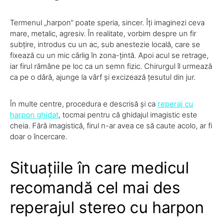
Termenul „harpon” poate speria, sincer. Îți imaginezi ceva
mare, metalic, agresiv. În realitate, vorbim despre un fir
subțire, introdus cu un ac, sub anestezie locală, care se
fixează cu un mic cârlig în zona-țintă. Apoi acul se retrage,
iar firul rămâne pe loc ca un semn fizic. Chirurgul îl urmează
ca pe o dâră, ajunge la vârf și excizează țesutul din jur.
În multe centre, procedura e descrisă și ca
reperaj cu
harpon ghidat
, tocmai pentru că ghidajul imagistic este
cheia. Fără imagistică, firul n-ar avea ce să caute acolo, ar fi
doar o încercare.
Situațiile în care medicul
recomandă cel mai des
reperajul stereo cu harpon