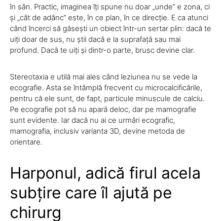
în sân. Practic, imaginea îți spune nu doar „unde” e zona, ci
și „cât de adânc” este, în ce plan, în ce direcție. E ca atunci
când încerci să găsești un obiect într-un sertar plin: dacă te
uiți doar de sus, nu știi dacă e la suprafață sau mai
profund. Dacă te uiți și dintr-o parte, brusc devine clar.
Stereotaxia e utilă mai ales când leziunea nu se vede la
ecografie. Asta se întâmplă frecvent cu microcalcificările,
pentru că ele sunt, de fapt, particule minuscule de calciu.
Pe ecografie pot să nu apară deloc, dar pe mamografie
sunt evidente. Iar dacă nu ai ce urmări ecografic,
mamografia, inclusiv varianta 3D, devine metoda de
orientare.
Harponul, adică firul acela
subțire care îl ajută pe
chirurg