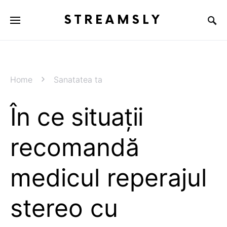
STREAMSLY
Home
Sanatatea ta
În ce situații
recomandă
medicul reperajul
stereo cu