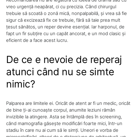
vreo urgență neapărat, ci cu precizia. Când chirurgul
trebuie să scoată o zonă mică, nonpalpabilă, și vrea să fie
sigur că excizează fix ce trebuie, fără să taie prea mult
țesut sănătos, un reper devine esențial. Iar harponul, de
fapt un fir subțire cu un capăt ancorat, e un mod clasic și
eficient de a face acest lucru.
De ce e nevoie de reperaj
atunci când nu se simte
nimic?
Palparea are limitele ei. Oricât de atent ar fi un medic, oricât
de bine ți-ai cunoaște corpul, anumite leziuni rămân
invizibile la atingere. Asta se întâmplă des în screening,
când mamografia găsește modificări foarte mici, într-un
stadiu în care nu ai cum să le simți. Uneori e vorba de
microcalcificări, alteori de o distorsiune de arhitectură, un