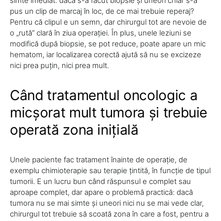
simte imediat: dacă s-a făcut biopsie și uneori chiar s-a
pus un clip de marcaj în loc, de ce mai trebuie reperaj?
Pentru că clipul e un semn, dar chirurgul tot are nevoie de
o „rută” clară în ziua operației. În plus, unele leziuni se
modifică după biopsie, se pot reduce, poate apare un mic
hematom, iar localizarea corectă ajută să nu se excizeze
nici prea puțin, nici prea mult.
Când tratamentul oncologic a
micșorat mult tumora și trebuie
operată zona inițială
Unele paciente fac tratament înainte de operație, de
exemplu chimioterapie sau terapie țintită, în funcție de tipul
tumorii. E un lucru bun când răspunsul e complet sau
aproape complet, dar apare o problemă practică: dacă
tumora nu se mai simte și uneori nici nu se mai vede clar,
chirurgul tot trebuie să scoată zona în care a fost, pentru a