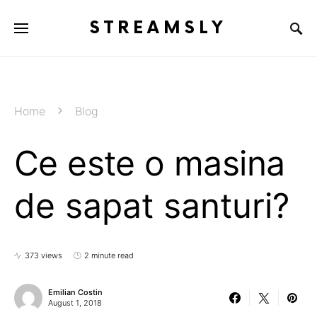
STREAMSLY
Home
Blog
Ce este o masina
de sapat santuri?
373 views
2 minute read
Emilian Costin
August 1, 2018