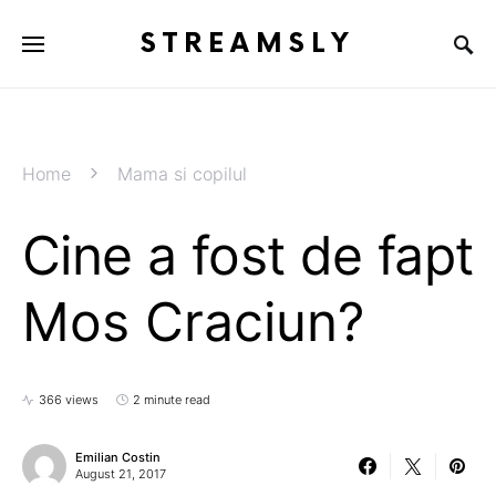
STREAMSLY
Home
Mama si copilul
Cine a fost de fapt
Mos Craciun?
366 views
2 minute read
Emilian Costin
August 21, 2017