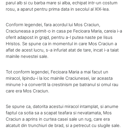
parul alb si cu barba mare si alba, echipat intr-un costum
rosu, a aparut pentru prima data in secolul al XIX-lea.
Conform legendei, fara acordul lui Mos Craciun,
Craciuneasa a primit-o in casa pe Fecioara Maria, careia i-a
oferit adapost in grajd, pentru a-l putea naste pe Iisus
Hristos. Se spune ca in momentul in care Mos Craciun a
aflat de acest lucru, s-a infuriat atat de tare, incat i-a taiat
mainile nevestei sale.
Tot conform legendei, Fecioara Maria a mai facut un
miracol, lipindu-i la loc mainile Craciunesei, iar aceasta
minune l-a convertit la crestinism pe batranul si omul rau
care era Mos Craciun.
Se spune ca, datorita acestui miracol intamplat, si anume
faptul ca sotia sa a scapat teafara si nevatamata, Mos
Craciun a aprins in curtea casei sale un rug, care era
alcatuit din trunchiuri de brad, si a petrecut cu slugile sale.