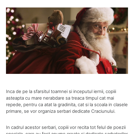
Inca de pe la sfarsitul toamnei si inceputul iernii, copiii
asteapta cu mare nerabdare sa treaca timpul cat mai
repede, pentru ca atat la gradinita, cat si la scoala in clasele
primare, se vor organiza serbari dedicate Craciunului.
In cadrul acestor serbari, copiii vor recita tot felul de poezii
speciale, care au fost anume create si dedicate sarbatorilor