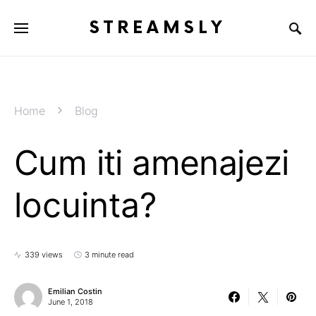
STREAMSLY
Home
Blog
Cum iti amenajezi
locuinta?
339 views
3 minute read
Emilian Costin
June 1, 2018