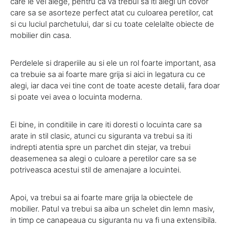
care le vei alege, pentru ca va trebui sa iti alegi un covor
care sa se asorteze perfect atat cu culoarea peretilor, cat
si cu luciul parchetului, dar si cu toate celelalte obiecte de
mobilier din casa.
Perdelele si draperiile au si ele un rol foarte important, asa
ca trebuie sa ai foarte mare grija si aici in legatura cu ce
alegi, iar daca vei tine cont de toate aceste detalii, fara doar
si poate vei avea o locuinta moderna.
Ei bine, in conditiile in care iti doresti o locuinta care sa
arate in stil clasic, atunci cu siguranta va trebui sa iti
indrepti atentia spre un parchet din stejar, va trebui
deasemenea sa alegi o culoare a peretilor care sa se
potriveasca acestui stil de amenajare a locuintei.
Apoi, va trebui sa ai foarte mare grija la obiectele de
mobilier. Patul va trebui sa aiba un schelet din lemn masiv,
in timp ce canapeaua cu siguranta nu va fi una extensibila.