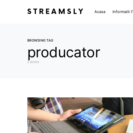
STREAMSLY
Acasa
Informatii I
BROWSING TAG
producator
2 posts