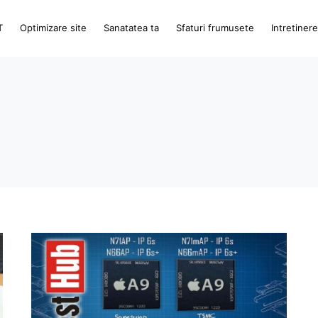
T
Optimizare site
Sanatatea ta
Sfaturi frumusete
Intretiner